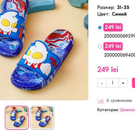
Размер
31-35
Цвет
Синий
249 lei
200000069399
249 lei
200000069400
249 lei
-
+
К сравнению
Категории:
Шлепа