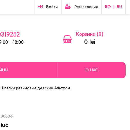
Войти
Регистрация
RO
|
RU
319252
Корзина (
0
)
0 lei
:00 ‒ 18:00
ЗИНЫ
О НАС
Шлепки резиновые детские Альтман
638806
ciuc