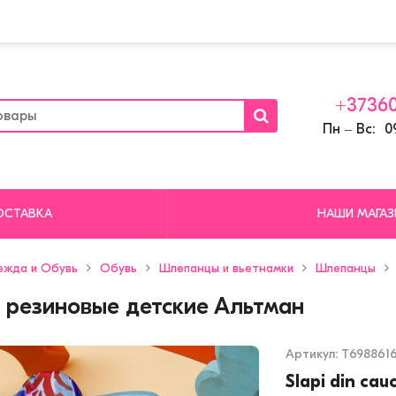
+37360
Пн ‒ Вс: 09
ОСТАВКА
НАШИ МАГА
ежда и Обувь
Обувь
Шлепанцы и вьетнамки
Шлепанцы
резиновые детские Альтман
Артикул:
T698861
Slapi din cau