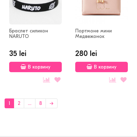
Браслет силикон
Портмоне мини
NARUTO
Медвежонок
35 lei
280 lei
В корзину
В корзину
1
2
...
8
→