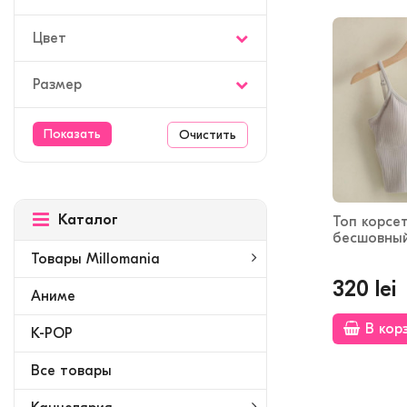
Цвет
Размер
Очистить
Каталог
Топ корсе
бесшовный
Товары Millomania
320 lei
Аниме
В кор
K-POP
Bсе товары