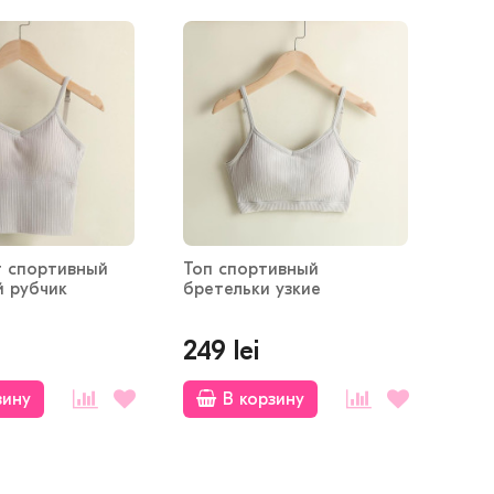
т спортивный
Топ спортивный
 рубчик
бретельки узкие
249 lei
зину
В корзину