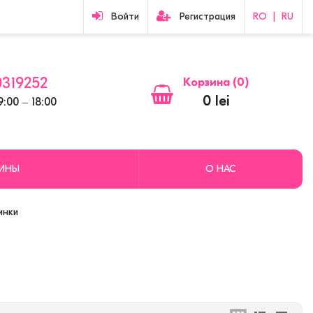
Войти
Регистрация
RO
|
RU
319252
Корзина (
0
)
0 lei
:00 ‒ 18:00
ЗИНЫ
О НАС
инки