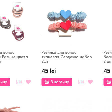
я волос
Резинка для волос
Рези
 Разные цвета
тканевая Сердечко набор
бес
т
2шт
2 шт
45 lei
45 
зину
В корзину