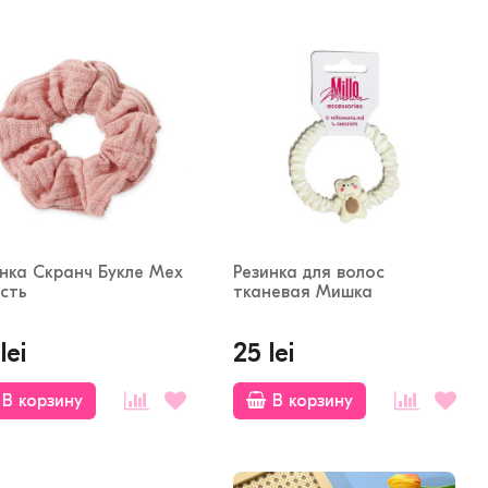
нка Скранч Букле Мех
Резинка для волос
сть
тканевая Мишка
lei
25 lei
В корзину
В корзину