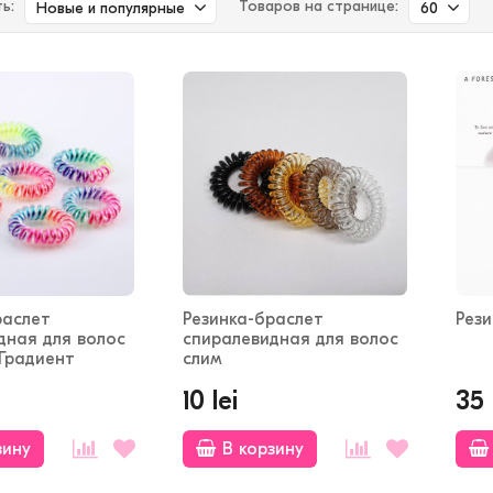
ь:
Товаров на странице:
Новые и популярные
60
раслет
Резинка-браслет
Рези
дная для волос
спиралевидная для волос
Градиент
слим
10 lei
35 
зину
В корзину