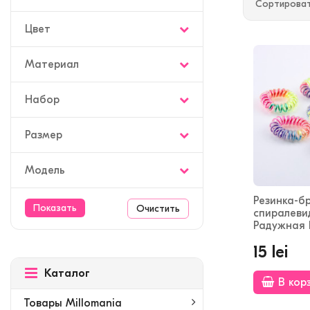
Сортироват
Цвет
Материал
Набор
Размер
Модель
Резинка-б
Очистить
спиралеви
Радужная 
15 lei
Каталог
В кор
Товары Millomania