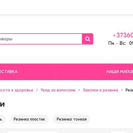
+37360
Пн ‒ Вс: 09
ОСТАВКА
НАШИ МАГА
сота и здоровье
Уход за волосами
Заколки и резинки
Рез
и
ь
Резинка пластик
Резинка тонкая