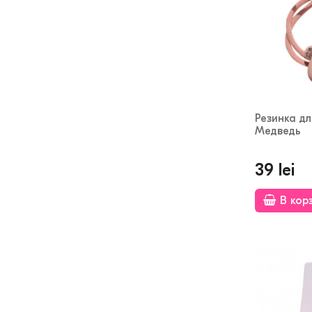
Резинка д
Медведь
39 lei
В кор