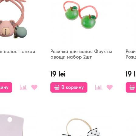
ля волос тонкая
Резинка для волос Фрукты
Рези
овощи набор 2шт
Рож
19 lei
19 l
зину
В корзину