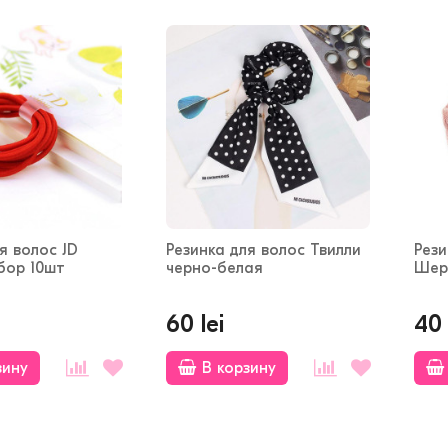
я волос JD
Резинка для волос Твилли
Рези
бор 10шт
черно-белая
Шер
60 lei
40 
зину
В корзину