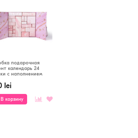
обка подарочная
ент календарь 24
йки с наполнением
 lei
В корзину