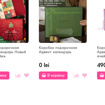
одарочная
Коробка подарочная
Кор
лендарь Новый
Адвент календарь
Адв
йки
яче
0 lei
490
зину
В корзину