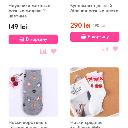
Наушники меховые
Купальник цельный
разные модели 2-
Молния разные цвета
цветные
290 lei
149 lei
490 lei
В корзину
В корзину
Носки короткие с
Носки средние
Тоторо и другими
Клубника Milk