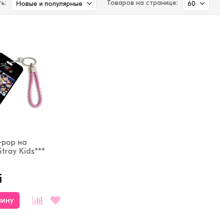
ь:
Товаров на странице:
Новые и популярные
60
-pop на
tray Kids***
i
зину