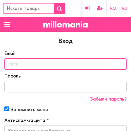
RO
|
RU
millomania
Вход
Email
Пароль
Забыли пароль?
Запомнить меня
Антиспам-защита *