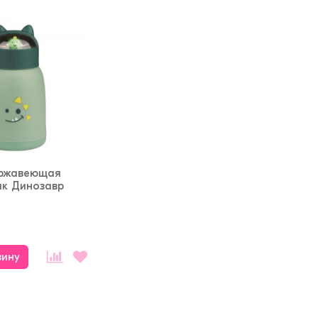
ержавеющая
ик Динозавр
зину