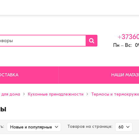
+37360
Пн ‒ Вс: 09
ОСТАВКА
НАШИ МАГА
 для дома
Кухонные принадлежности
Термосы и термокруж
сы
ь:
Товаров на странице:
Новые и популярные
60