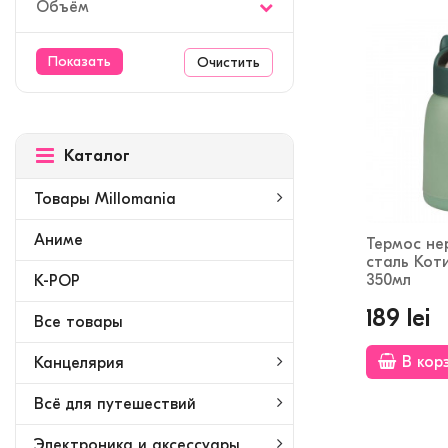
Объём
Очистить
Каталог
Товары Millomania
Аниме
Термос н
сталь Кот
350мл
K-POP
189 lei
Bсе товары
В кор
Канцелярия
Всё для путешествий
Электроника и аксессуары