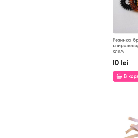
Резинка-б
спиралеви
слим
10 lei
В кор