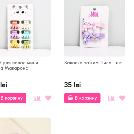
б для волос мини
Заколка зажим Лиса 1 шт
та Макаронс
lei
35 lei
В корзину
В корзину