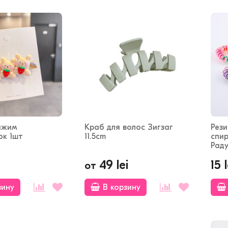
ажим
Краб для волос Зигзаг
Рез
к 1шт
11.5cm
спи
Рад
49 lei
15 l
от
зину
В корзину