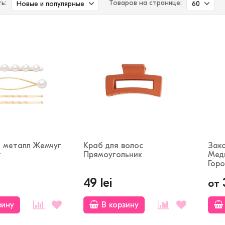
ь:
Товаров на странице:
Новые и популярные
60
 металл Жемчуг
Краб для волос
Зак
т
Прямоугольник
Мед
Гор
49 lei
от
зину
В корзину