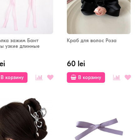
олка зажим Бант
Краб для волос Роза
ы узкие длинные
ei
60 lei
В корзину
В корзину