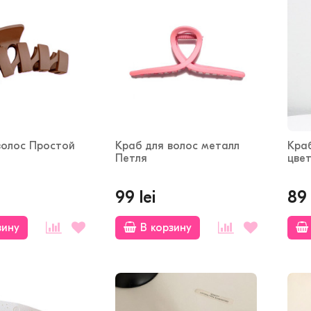
волос Простой
Краб для волос металл
Кра
Петля
цве
99 lei
89 
зину
В корзину