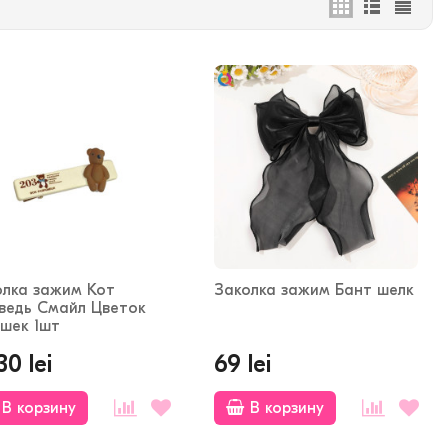
олка зажим Кот
Заколка зажим Бант шелк
ведь Смайл Цветок
ошек 1шт
30 lei
69 lei
В корзину
В корзину