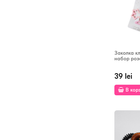
Заколка к
набор роз
39 lei
В кор