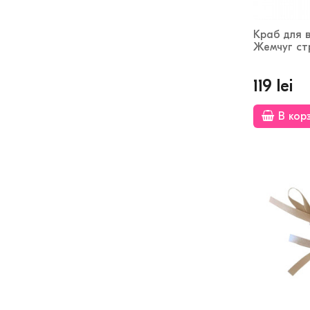
Краб для 
Жемчуг ст
119 lei
В кор