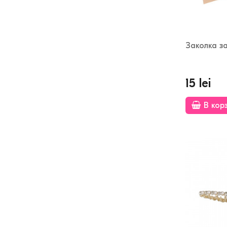
Заколка з
15 lei
В кор