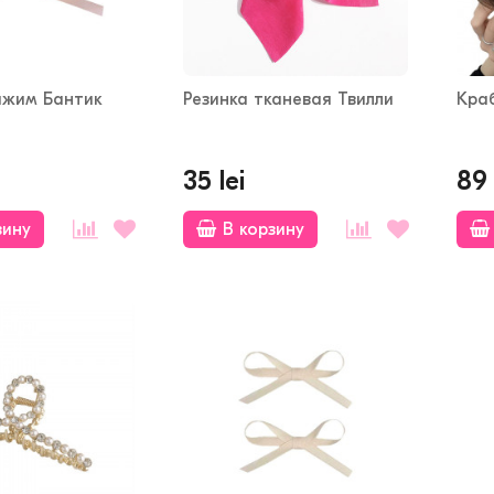
ажим Бантик
Резинка тканевая Твилли
Кра
35 lei
89 
зину
В корзину