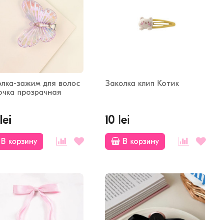
олка-зажим для волос
Заколка клип Котик
очка прозрачная
lei
10 lei
В корзину
В корзину