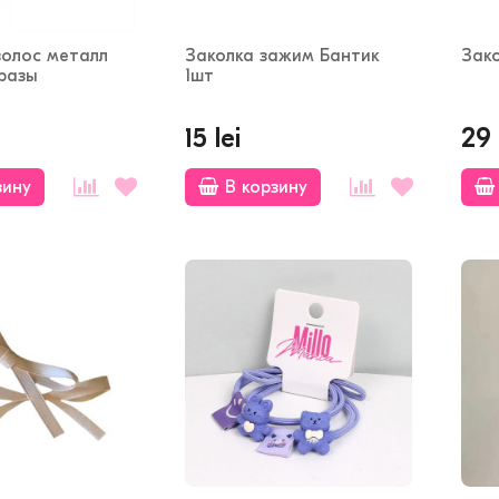
волос металл
Заколка зажим Бантик
Зак
разы
1шт
15 lei
29 
зину
В корзину