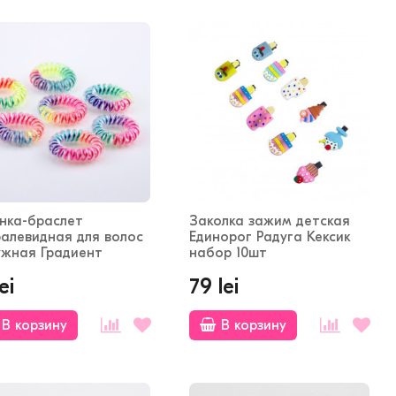
инка-браслет
Заколка зажим детская
ралевидная для волос
Единорог Радуга Кексик
ужная Градиент
набор 10шт
ei
79 lei
В корзину
В корзину