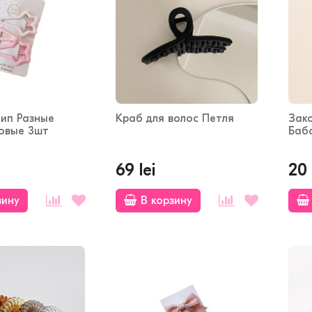
лип Разные
Краб для волос Петля
Зак
овые 3шт
Баб
69 lei
20 
зину
В корзину