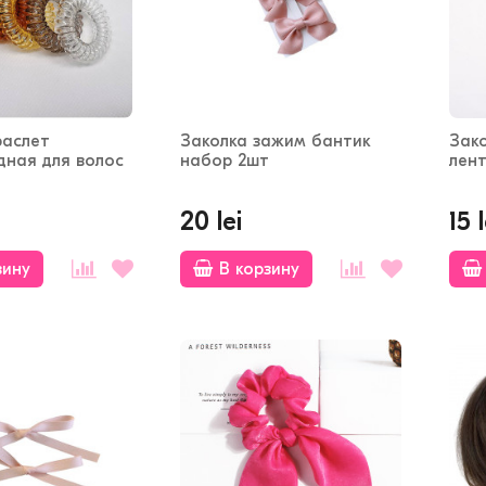
раслет
Заколка зажим бантик
Зак
дная для волос
набор 2шт
лент
20 lei
15 l
зину
В корзину