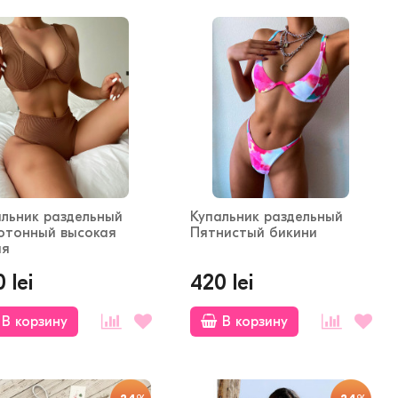
альник раздельный
Купальник раздельный
отонный высокая
Пятнистый бикини
ия
 lei
420 lei
В корзину
В корзину