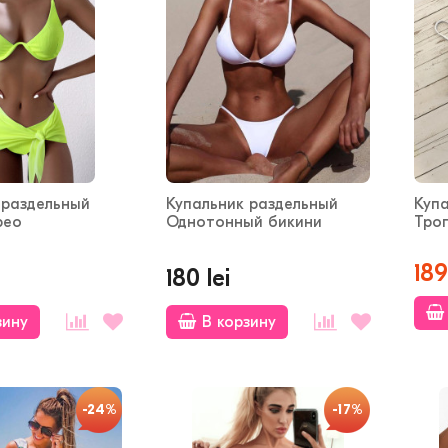
 раздельный
Купальник раздельный
Куп
рео
Однотонный бикини
Тро
189
180 lei
зину
В корзину
-24%
-17%