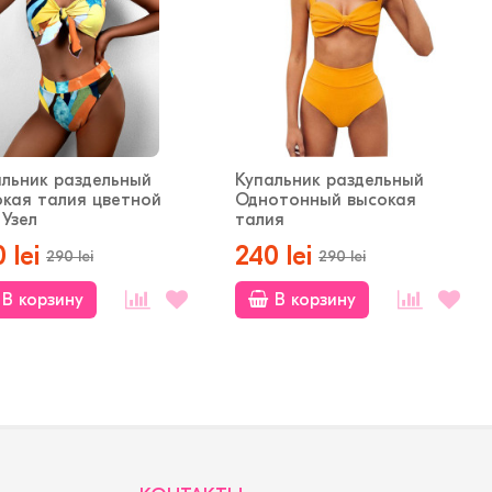
альник раздельный
Купальник раздельный
окая талия цветной
Однотонный высокая
Узел
талия
 lei
240 lei
290 lei
290 lei
В корзину
В корзину