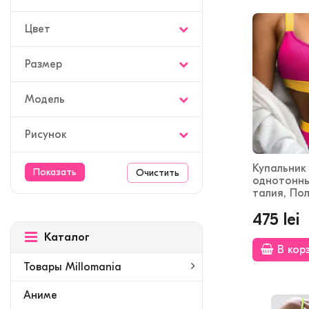
Цвет
Размер
Модель
Рисунок
Купальник
Очистить
однотонны
талия, По
475 lei
Каталог
В кор
Товары Millomania
Аниме