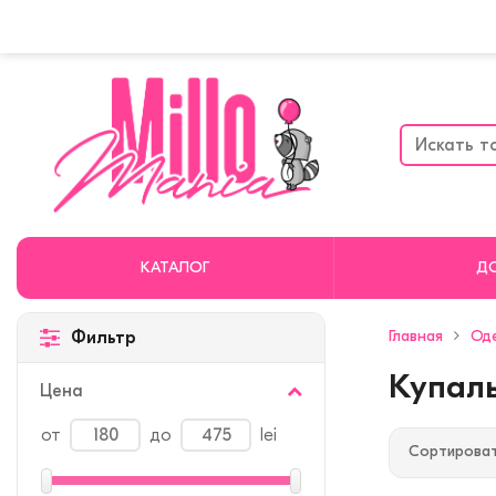
КАТАЛОГ
Д
Главная
Од
Фильтр
Купал
Цена
от
до
lei
Сортироват