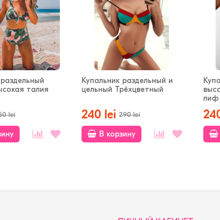
 раздельный
Купальник раздельный и
Куп
ысокая талия
цельный Трёхцветный
выс
лиф 
240 lei
240
50 lei
290 lei
зину
В корзину