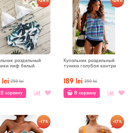
-24%
-24%
альник раздельный
Купальник раздельный
пики лиф белый
туника голубая кантри
 lei
189 lei
250 lei
250 lei
В корзину
В корзину
-17%
-17%