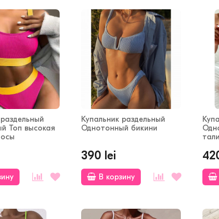
 раздельный
Купальник раздельный
Куп
й Топ высокая
Однотонный бикини
Одн
лосы
тал
390 lei
420
зину
В корзину