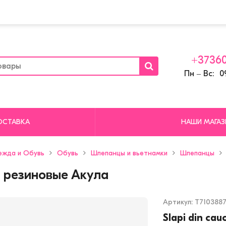
+37360
Пн ‒ Вс: 09
ОСТАВКА
НАШИ МАГА
ежда и Обувь
Обувь
Шлепанцы и вьетнамки
Шлепанцы
 резиновые Акула
Артикул:
T710388
Slapi din cau