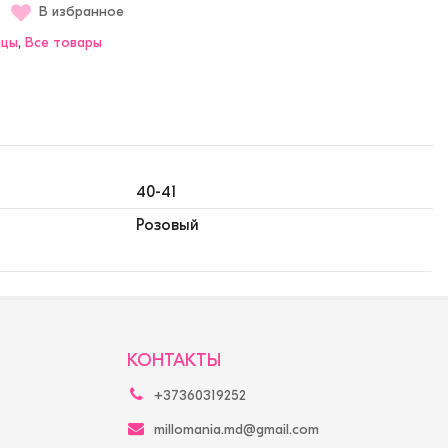
В избранное
нцы
,
Bсе товары
40-41
Розовый
КОНТАКТЫ
+37360319252
millomania.md@gmail.com