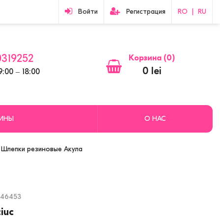
Войти
Регистрация
RO
|
RU
319252
Корзина (
0
)
0 lei
:00 ‒ 18:00
ЗИНЫ
О НАС
Шлепки резиновые Акула
746453
ciuc