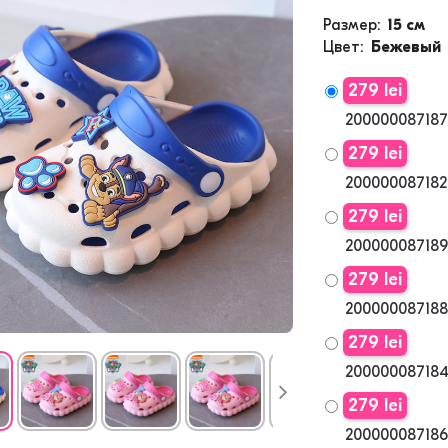
Размер
15 см
Цвет
Бежевый
279 lei
200000087187
279 lei
200000087182
279 lei
200000087189
279 lei
200000087188
279 lei
200000087184
279 lei
200000087186