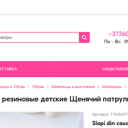
+37360
Пн ‒ Вс: 09
ОСТАВКА
НАШИ МАГА
ежда и Обувь
Обувь
Шлепанцы и вьетнамки
Шлепанцы
резиновые детские Щенячий патрул
Артикул:
T744657
Slapi din cau