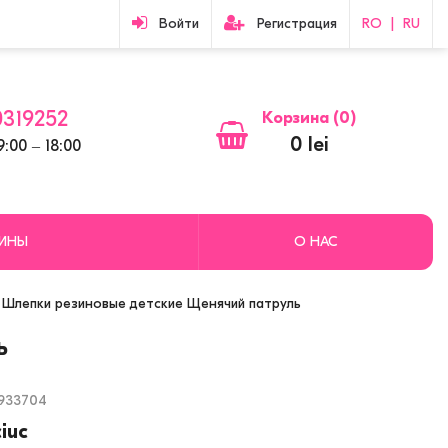
Войти
Регистрация
RO
|
RU
319252
Корзина (
0
)
0 lei
:00 ‒ 18:00
ЗИНЫ
О НАС
Шлепки резиновые детские Щенячий патруль
ь
933704
ciuc