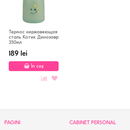
Термос нержавеющая
сталь Котик Динозавр
350мл
189 lei
În coș
PAGINI
CABINET PERSONAL