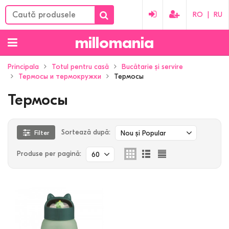
RO
|
RU
millomania
Principala
Totul pentru casă
Bucătarie și servire
Термосы и термокружки
Термосы
Термосы
Sortează după:
Filter
Nou și Popular
Produse per pagină:
60