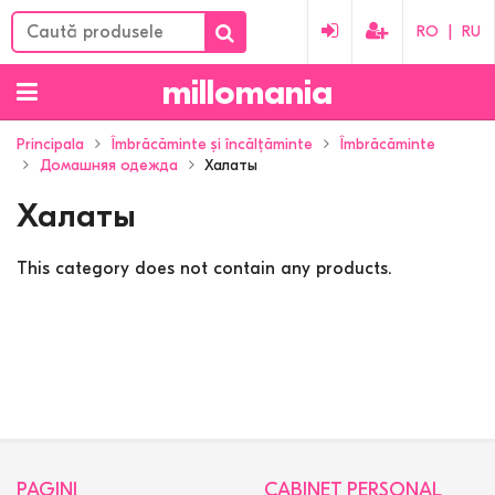
RO
|
RU
millomania
Principala
Îmbrăcăminte și încălțăminte
Îmbrăcăminte
Домашняя одежда
Халаты
Халаты
This category does not contain any products.
PAGINI
CABINET PERSONAL