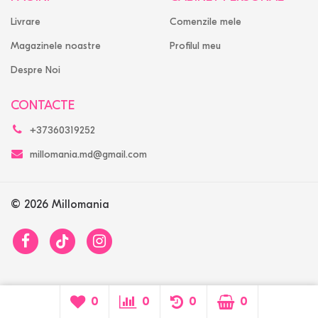
Livrare
Comenzile mele
Magazinele noastre
Profilul meu
Despre Noi
CONTACTE
+37360319252
millomania.md@gmail.com
© 2026 Millomania
0
0
0
0