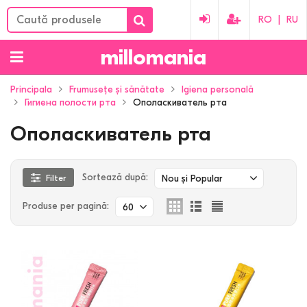
RO
|
RU
millomania
Principala
Frumusețe și sănătate
Igiena personală
Гигиена полости рта
Ополаскиватель рта
Ополаскиватель рта
Sortează după:
Filter
Nou și Popular
Produse per pagină:
60