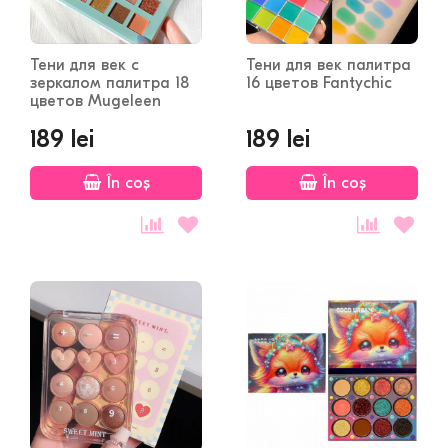
Тени для век с
Тени для век палитра
зеркалом палитра 18
16 цветов Fantychic
цветов Mugeleen
189 lei
189 lei
În coș
În coș