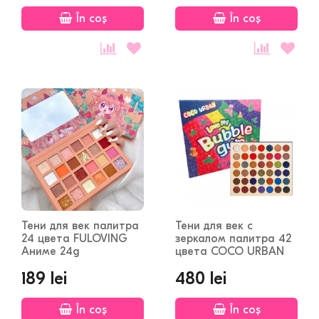
În coș
În coș
Тени для век палитра
Тени для век с
24 цвета FULOVING
зеркалом палитра 42
Аниме 24g
цвета COCO URBAN
Bubble Gum
189 lei
480 lei
În coș
În coș