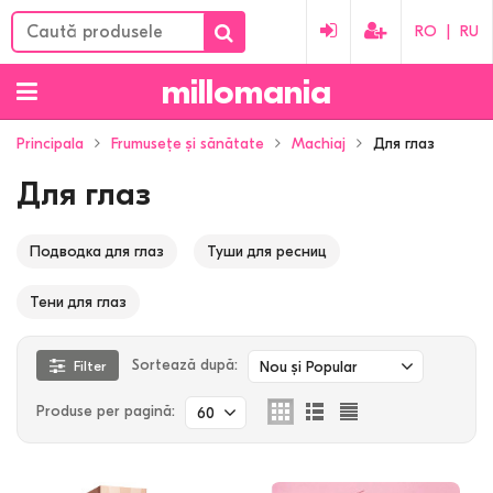
RO
|
RU
millomania
Principala
Frumusețe și sănătate
Machiaj
Для глаз
Для глаз
Подводка для глаз
Туши для ресниц
Тени для глаз
Sortează după:
Filter
Nou și Popular
Produse per pagină:
60