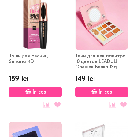
Тушь для ресниц
Тени для век палитра
Senana 4D
10 цветов LEADUU
Орешек Белка 13g
159 lei
149 lei
În coș
În coș