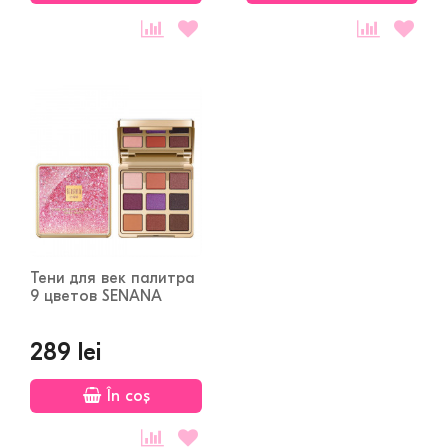
Тени для век палитра
9 цветов SENANA
289 lei
În coș