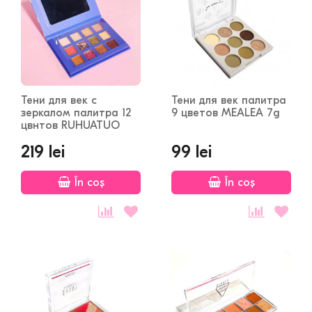
Тени для век с
Тени для век палитра
зеркалом палитра 12
9 цветов MEALEA 7g
цвнтов RUHUATUO
219 lei
99 lei
În coș
În coș