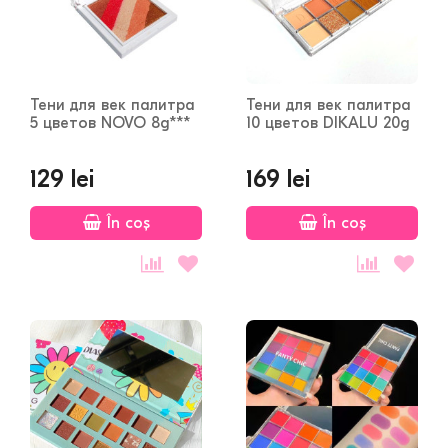
Тени для век палитра
Тени для век палитра
5 цветов NOVO 8g***
10 цветов DIKALU 20g
129 lei
169 lei
În coș
În coș