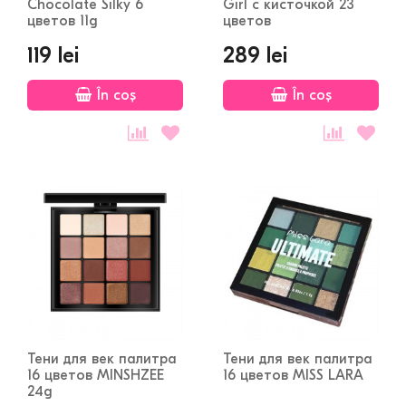
Chocolate Silky 6
Girl с кисточкой 23
цветов 11g
цветов
119 lei
289 lei
În coș
În coș
Тени для век палитра
Тени для век палитра
16 цветов MINSHZEE
16 цветов MISS LARA
24g